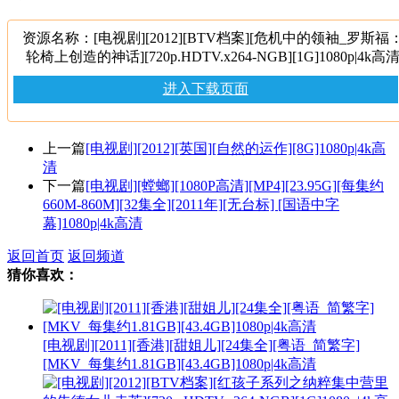
资源名称：[电视剧][2012][BTV档案][危机中的领袖_罗斯福
轮椅上创造的神话][720p.HDTV.x264-NGB][1G]1080p|4k高
进入下载页面
上一篇
[电视剧][2012][英国][自然的运作][8G]1080p|4k高
清
下一篇
[电视剧][螳螂][1080P高清][MP4][23.95G][每集约
660M-860M][32集全][2011年][无台标] [国语中字
幕]1080p|4k高清
返回首页
返回频道
猜你喜欢：
[电视剧][2011][香港][甜姐儿][24集全][粤语_简繁字]
[MKV_每集约1.81GB][43.4GB]1080p|4k高清