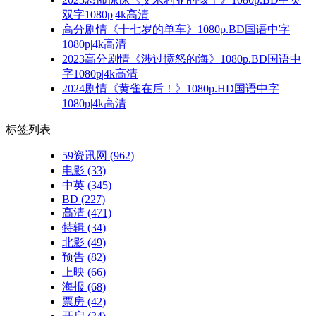
双字1080p|4k高清
高分剧情《十七岁的单车》1080p.BD国语中字
1080p|4k高清
2023高分剧情《涉过愤怒的海》1080p.BD国语中
字1080p|4k高清
2024剧情《黄雀在后！》1080p.HD国语中字
1080p|4k高清
标签列表
59资讯网
(962)
电影
(33)
中英
(345)
BD
(227)
高清
(471)
特辑
(34)
北影
(49)
预告
(82)
上映
(66)
海报
(68)
票房
(42)