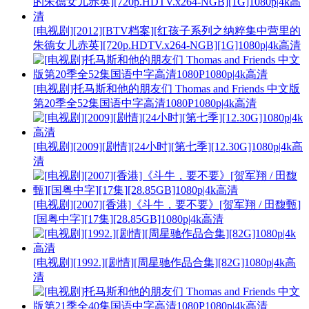
[电视剧][2012][BTV档案][红孩子系列之纳粹集中营里的
朱德女儿赤英][720p.HDTV.x264-NGB][1G]1080p|4k高清
[电视剧]托马斯和他的朋友们 Thomas and Friends 中文版
第20季全52集国语中字高清1080P1080p|4k高清
[电视剧][2009][剧情][24小时][第七季][12.30G]1080p|4k高
清
[电视剧][2007][香港]《斗牛，要不要》[贺军翔 / 田馥甄]
[国粤中字][17集][28.85GB]1080p|4k高清
[电视剧][1992.][剧情][周星驰作品合集][82G]1080p|4k高
清