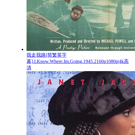
我走我路[简繁英字
幕].I.Know.Where.Im.Going.1945.2160p1080p|4k高
清