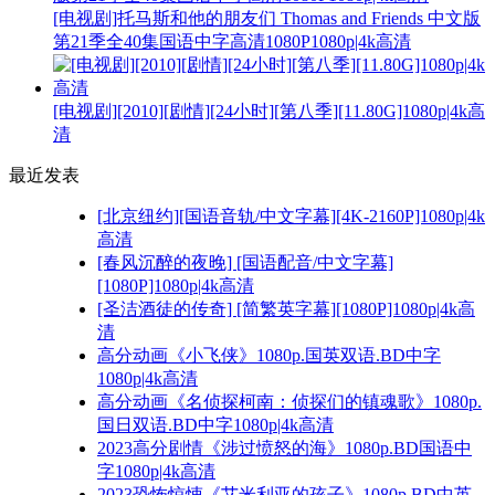
[电视剧]托马斯和他的朋友们 Thomas and Friends 中文版
第21季全40集国语中字高清1080P1080p|4k高清
[电视剧][2010][剧情][24小时][第八季][11.80G]1080p|4k高
清
最近发表
[北京纽约][国语音轨/中文字幕][4K-2160P]1080p|4k
高清
[春风沉醉的夜晚] [国语配音/中文字幕]
[1080P]1080p|4k高清
[圣洁酒徒的传奇] [简繁英字幕][1080P]1080p|4k高
清
高分动画《小飞侠》1080p.国英双语.BD中字
1080p|4k高清
高分动画《名侦探柯南：侦探们的镇魂歌》1080p.
国日双语.BD中字1080p|4k高清
2023高分剧情《涉过愤怒的海》1080p.BD国语中
字1080p|4k高清
2023恐怖惊悚《艾米利亚的孩子》1080p.BD中英