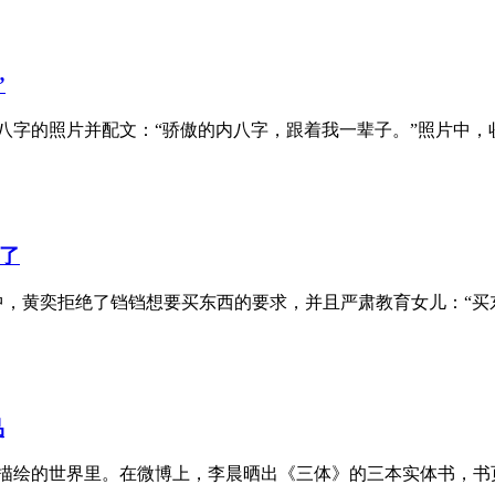
”
八字的照片并配文：“骄傲的内八字，跟着我一辈子。”照片中，收音
了
，黄奕拒绝了铛铛想要买东西的要求，并且严肃教育女儿：“买东西是
品
描绘的世界里。在微博上，李晨晒出《三体》的三本实体书，书页有