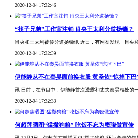
2020-12-04 17:32:46
“筷子兄弟”工作室注销 肖央王太利分道扬镳？
肖央和王太利被传分道扬镳讯 近日，有网友发现，肖央和
2020-12-04 17:32:39
伊能静从不在秦昊面前换衣服 黄圣依“惊掉下巴
讯 日前，在节目中，伊能静首次透露和丈夫秦昊相处的一些
2020-12-04 17:32:33
何超莲晒图“猛撒狗粮” 吃饭不忘为窦骁做宣传
讯 12月3日，何超莲在微博不仅“撒了狗粮”还为窦骁的作