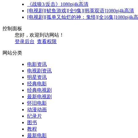
《战狼3/反击》1080p|4k高清
[电视剧][鱿鱼游戏][全9集][韩英双语]1080p|4k高清
[电视剧][孤单又灿烂的神：鬼怪][全16集]1080p|4k
控制面板
您好，欢迎到访网站！
登录后台
查看权限
网站分类
电影资讯
电视剧资讯
明星资讯
经典电影
经典电视剧
最新电视剧
怀旧电影
动漫动画
纪录片
图书
教程
最新电影