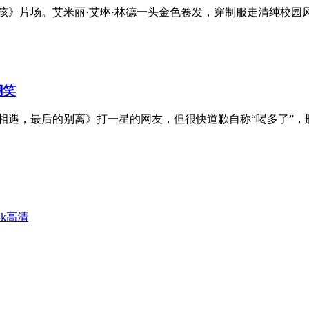
》片场。艾米丽·艾琳·林德一头金色卷发，穿制服走清纯校园风，惠特
嘲笑
相遇，最后的别离》打一星的网友，但很快道歉自称“喝多了”，删除
4k高清