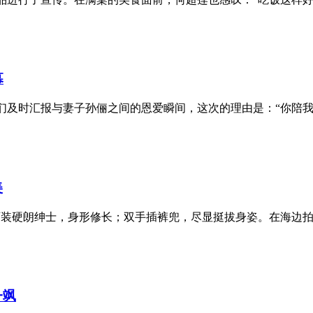
幕
们及时汇报与妻子孙俪之间的恩爱瞬间，这次的理由是：“你陪我减肥
美
ack西装硬朗绅士，身形修长；双手插裤兜，尽显挺拔身姿。在海边拍写真
一飒