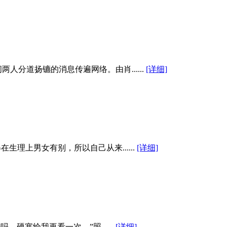
分道扬镳的消息传遍网络。由肖......
[详细]
理上男女有别，所以自己从来......
[详细]
硬塞给我再看一次。”照......
[详细]