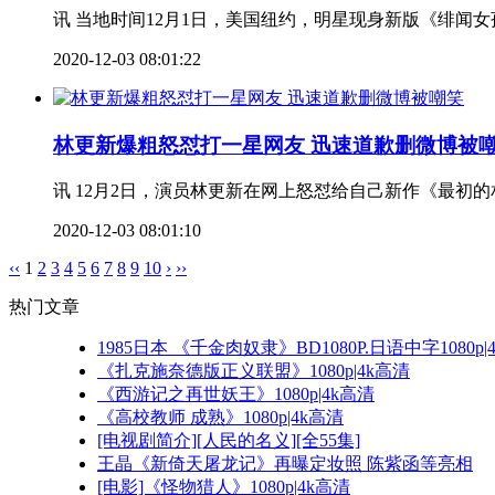
讯 当地时间12月1日，美国纽约，明星现身新版《绯闻女孩
2020-12-03 08:01:22
林更新爆粗怒怼打一星网友 迅速道歉删微博被
讯 12月2日，演员林更新在网上怒怼给自己新作《最初的
2020-12-03 08:01:10
‹‹
1
2
3
4
5
6
7
8
9
10
›
››
热门文章
1985日本 《千金肉奴隶》BD1080P.日语中字1080p|
《扎克施奈德版正义联盟》1080p|4k高清
《西游记之再世妖王》1080p|4k高清
《高校教师 成熟》1080p|4k高清
[电视剧简介][人民的名义][全55集]
王晶《新倚天屠龙记》再曝定妆照 陈紫函等亮相
[电影]《怪物猎人》1080p|4k高清