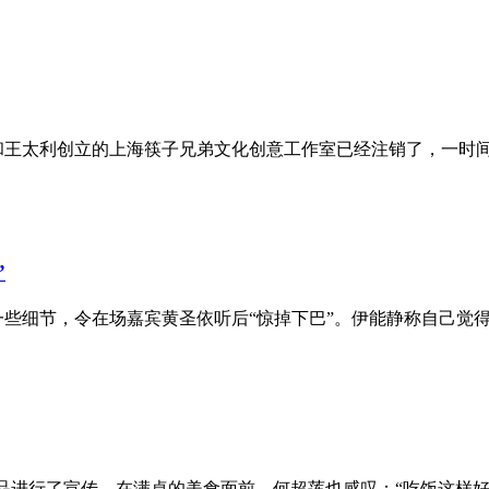
王太利创立的上海筷子兄弟文化创意工作室已经注销了，一时间两人
”
细节，令在场嘉宾黄圣依听后“惊掉下巴”。伊能静称自己觉得在生
品进行了宣传。在满桌的美食面前，何超莲也感叹：“吃饭这样好吗，