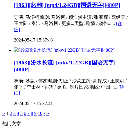
[1963][怒潮] [mp4/1.24GB][国语无字][480P]
导演: 马浴柯编剧: 马浴柯 / 顾浩然主演: 张家辉 / 阮经天 /
王大陆 / 秦沛 / 马浴柯 / 更多...类型: 剧情 / 动作......
[详
细]
2024-05-17 15:37:43
[1963][汾水长流] [mkv/1.22GB][国语无字]
[480P]
导演: 沙蒙 / 傅杰编剧: 胡正 / 沙蒙主演: 高保成 / 王志刚 /
张平 / 李壬林 / 郭筠 / 更多...制片国家/地区: 中国......
[详
细]
2024-05-17 15:37:41
‹‹
1
2
3
4
5
6
7
8
9
10
›
››
热门文章