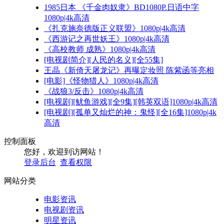
1985日本 《千金肉奴隶》BD1080P.日语中字
1080p|4k高清
《扎克施奈德版正义联盟》1080p|4k高清
《西游记之再世妖王》1080p|4k高清
《高校教师 成熟》1080p|4k高清
[电视剧简介][人民的名义][全55集]
王晶《新倚天屠龙记》再曝定妆照 陈紫函等亮相
[电影]《怪物猎人》1080p|4k高清
《战狼3/反击》1080p|4k高清
[电视剧][鱿鱼游戏][全9集][韩英双语]1080p|4k高清
[电视剧][孤单又灿烂的神：鬼怪][全16集]1080p|4k
高清
控制面板
您好，欢迎到访网站！
登录后台
查看权限
网站分类
电影资讯
电视剧资讯
明星资讯