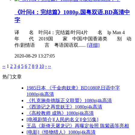
《叶问4：完结篇》1080p.国粤双语.BD高清中
字
译 名 叶问4：完结篇/叶问4片 名 Ip Man 4
年 代 2019国 家 中国/中国香港类 别 动
作/剧情语 言 粤语国语双......
[详细]
2020-08-29 13:27:05
‹‹
1
2
3
4
5
6
7
8
9
10
›
››
热门文章
1985日本 《千金肉奴隶》BD1080P.日语中字
1080p|4k高清
《扎克施奈德版正义联盟》1080p|4k高清
《西游记之再世妖王》1080p|4k高清
《高校教师 成熟》1080p|4k高清
[电视剧简介][人民的名义][全55集]
王晶《新倚天屠龙记》再曝定妆照 陈紫函等亮相
[电影]《怪物猎人》1080p|4k高清