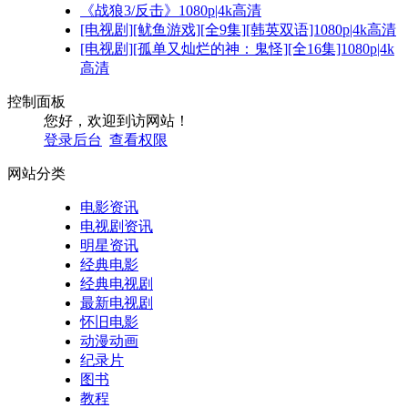
《战狼3/反击》1080p|4k高清
[电视剧][鱿鱼游戏][全9集][韩英双语]1080p|4k高清
[电视剧][孤单又灿烂的神：鬼怪][全16集]1080p|4k
高清
控制面板
您好，欢迎到访网站！
登录后台
查看权限
网站分类
电影资讯
电视剧资讯
明星资讯
经典电影
经典电视剧
最新电视剧
怀旧电影
动漫动画
纪录片
图书
教程