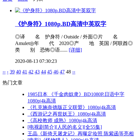
《护身符》1080p.BD高清中英双字
◎译 名 护身符 / Outside / 外面◎片 名
Amulet◎年 代 2020◎产 地 英国 / 阿联酋◎
类 别 恐怖◎语......
[详细]
2020-08-13 07:30:23
‹‹
‹
39
40
41
42
43
44
45
46
47
48
››
热门文章
1985日本 《千金肉奴隶》BD1080P.日语中字
1080p|4k高清
《扎克施奈德版正义联盟》1080p|4k高清
《西游记之再世妖王》1080p|4k高清
《高校教师 成熟》1080p|4k高清
[电视剧简介][人民的名义][全55集]
王晶《新倚天屠龙记》再曝定妆照 陈紫函等亮相