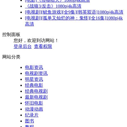
[电影]《怪物猎人》1080p|4k高清
《战狼3/反击》1080p|4k高清
[电视剧][鱿鱼游戏][全9集][韩英双语]1080p|4k高清
[电视剧][孤单又灿烂的神：鬼怪][全16集]1080p|4k
高清
控制面板
您好，欢迎到访网站！
登录后台
查看权限
网站分类
电影资讯
电视剧资讯
明星资讯
经典电影
经典电视剧
最新电视剧
怀旧电影
动漫动画
纪录片
图书
教程