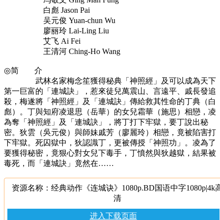
白彪 Jason Pai
吴元俊 Yuan-chun Wu
廖丽玲 Lai-Ling Liu
艾飞 Ai Fei
王清河 Ching-Ho Wang
◎简 介
武林名家梅念笙獲得秘典「神照經」及可以成為天下
第一巨富的「連城訣」，惹來徒兒萬震山、言遠平、戚長發追
殺，梅遂將「神照經」及「連城訣」傳給救其性命的丁典（白
彪）。丁與知府凌退思（岳華）的女兒霜華（施思）相戀，凌
為奪「神照經」及「連城訣」，將丁打下牢獄，要丁說出秘
密。狄雲（吳元俊）與師妹戚芳（廖麗玲）相戀，竟被陷害打
下牢獄。死囚獄中，狄認識丁，更被傳授「神照功」。凌為了
要獲得秘密，竟狠心對女兒下毒手，丁憤然與狄越獄，結果被
毒死，而「連城訣」竟然在……
资源名称：经典动作《连城诀》1080p.BD国语中字1080p|4k
清
进入下载页面