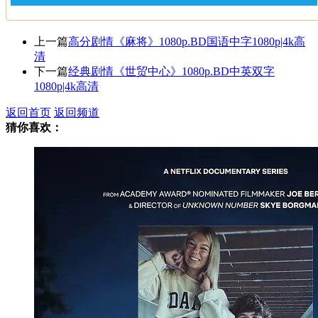
上一篇
高分剧情《麻将》1080p.BD国语中字1080p|4k高
清
下一篇
经典剧情《世贸中心》1080p.BD中英双字
1080p|4k高清
返回首页
返回频道
猜你喜欢：