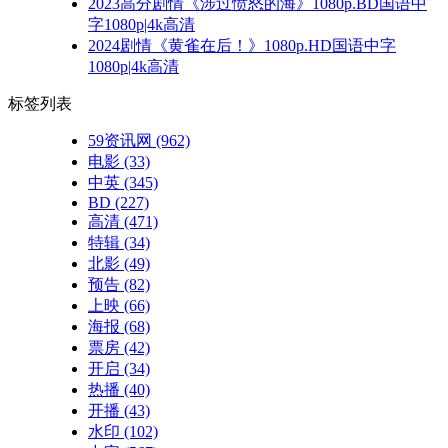
2023高分剧情《涉过愤怒的海》1080p.BD国语中
字1080p|4k高清
2024剧情《黄雀在后！》1080p.HD国语中字
1080p|4k高清
标签列表
59资讯网
(962)
电影
(33)
中英
(345)
BD
(227)
高清
(471)
特辑
(34)
北影
(49)
预告
(82)
上映
(66)
海报
(68)
票房
(42)
开启
(34)
热播
(40)
开播
(43)
水印
(102)