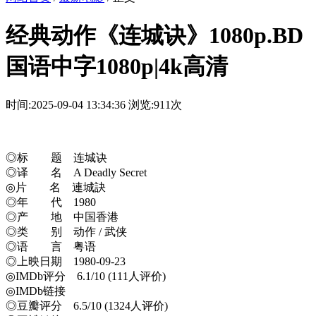
经典动作《连城诀》1080p.BD
国语中字1080p|4k高清
时间:2025-09-04 13:34:36
浏览:911次
◎标 题 连城诀
◎译 名 A Deadly Secret
◎片 名 連城訣
◎年 代 1980
◎产 地 中国香港
◎类 别 动作 / 武侠
◎语 言 粤语
◎上映日期 1980-09-23
◎IMDb评分 6.1/10 (111人评价)
◎IMDb链接
◎豆瓣评分 6.5/10 (1324人评价)