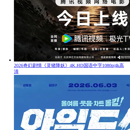
2026奇幻剧情《灵猪降妖》4K.HD国语中字1080p|4k高
清