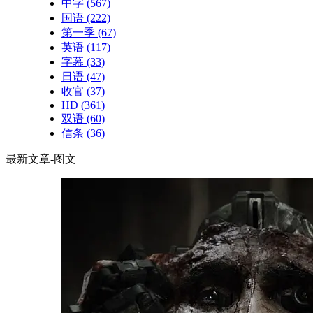
中字
(567)
国语
(222)
第一季
(67)
英语
(117)
字幕
(33)
日语
(47)
收官
(37)
HD
(361)
双语
(60)
信条
(36)
最新文章-图文