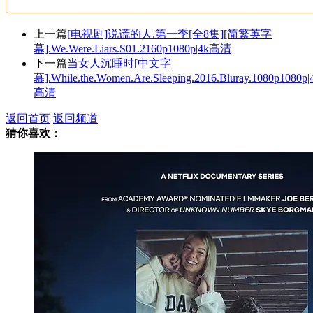
上一篇
[电视剧]说谎的人.第一季[全8集][简繁英字
幕].We.Were.Liars.S01.2160p1080p|4k高清
下一篇
当女人沉睡时[中文字
幕].While.the.Women.Are.Sleeping.2016.Bluray.1080p1080p|
高清
返回首页
返回频道
猜你喜欢：