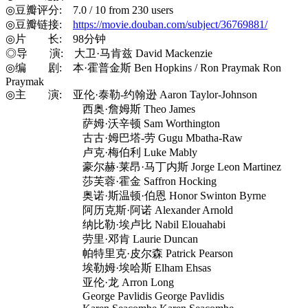
◎豆瓣评分: 7.0 / 10 from 230 users
◎豆瓣链接:
https://movie.douban.com/subject/36769881/
◎片 长: 98分钟
◎导 演: 大卫·马肯兹 David Mackenzie
◎编 剧: 本·霍普金斯 Ben Hopkins / Ron Praymak Ron
Praymak
◎主 演: 亚伦·泰勒-约翰逊 Aaron Taylor-Johnson
西奥·詹姆斯 Theo James
萨姆·沃辛顿 Sam Worthington
古古·姆巴塔-劳 Gugu Mbatha-Raw
卢克·梅伯利 Luke Mably
豪尔赫·莱昂·马丁内斯 Jorge Leon Martinez
莎芙蓉·霍金 Saffron Hocking
奥诺·斯温顿·伯恩 Honor Swinton Byrne
阿历克斯·阿诺 Alexander Arnold
纳比勒·埃卢比 Nabil Elouahabi
劳里·邓肯 Laurie Duncan
帕特里克·皮尔森 Patrick Pearson
埃勒姆·埃哈斯 Elham Ehsas
亚伦·龙 Arron Long
George Pavlidis George Pavlidis