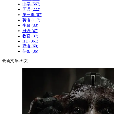
中字
(567)
国语
(222)
第一季
(67)
英语
(117)
字幕
(33)
日语
(47)
收官
(37)
HD
(361)
双语
(60)
信条
(36)
最新文章-图文