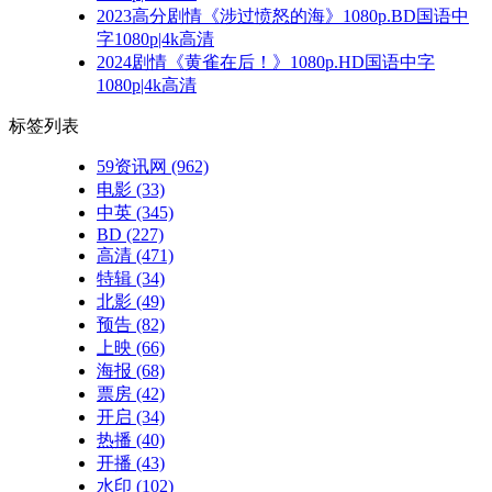
2023高分剧情《涉过愤怒的海》1080p.BD国语中
字1080p|4k高清
2024剧情《黄雀在后！》1080p.HD国语中字
1080p|4k高清
标签列表
59资讯网
(962)
电影
(33)
中英
(345)
BD
(227)
高清
(471)
特辑
(34)
北影
(49)
预告
(82)
上映
(66)
海报
(68)
票房
(42)
开启
(34)
热播
(40)
开播
(43)
水印
(102)