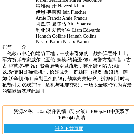
Karen Seacombe Karen Seacombe
纳维德·汗 Naveed Khan
伊恩·弗莱彻 Iain Fletcher
Amie Francis Amie Francis
阿图尔·夏尔马 Atul Sharma
利亚姆·爱德华兹 Liam Edwards
Hannah Collins Hannah Collins
Nisaro Karim Nisaro Karim
◎简 介
伦敦市中心的建筑工地，一枚未引爆的二战炸弹意外出土。
军方拆弹专家威尔（亚伦·泰勒-约翰逊 饰）与警方指挥官（古
古·玛芭塔-劳 饰）紧急启动全城疏散，整座街区陷入混乱。而
这场“定时炸弹危机”，恰好成为一群劫匪（提奥·詹姆斯、萨
姆·沃辛顿 饰）策划已久的银行劫案完美掩护。拆弹倒计时与
抢劫计划双线并行，危机与犯罪交织，一场以全城恐慌为背景
的猫鼠游戏就此展开。
资源名称：2025动作剧情《导火线》1080p.HD中英双字
1080p|4k高清
进入下载页面