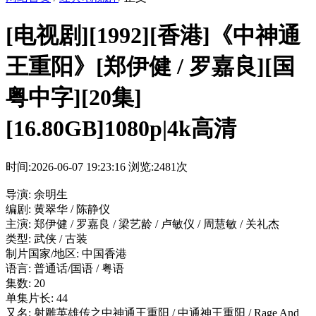
[电视剧][1992][香港]《中神通
王重阳》[郑伊健 / 罗嘉良][国
粤中字][20集]
[16.80GB]1080p|4k高清
时间:2026-06-07 19:23:16
浏览:2481次
导演: 余明生
编剧: 黄翠华 / 陈静仪
主演: 郑伊健 / 罗嘉良 / 梁艺龄 / 卢敏仪 / 周慧敏 / 关礼杰
类型: 武侠 / 古装
制片国家/地区: 中国香港
语言: 普通话/国语 / 粤语
集数: 20
单集片长: 44
又名: 射雕英雄传之中神通王重阳 / 中通神王重阳 / Rage And