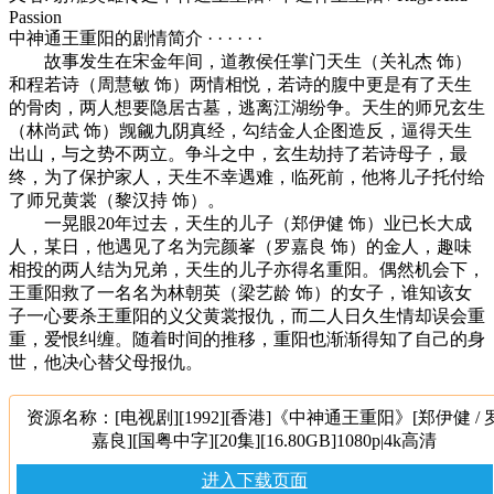
Passion
中神通王重阳的剧情简介 · · · · · ·
故事发生在宋金年间，道教侯任掌门天生（关礼杰 饰）
和程若诗（周慧敏 饰）两情相悦，若诗的腹中更是有了天生
的骨肉，两人想要隐居古墓，逃离江湖纷争。天生的师兄玄生
（林尚武 饰）觊觎九阴真经，勾结金人企图造反，逼得天生
出山，与之势不两立。争斗之中，玄生劫持了若诗母子，最
终，为了保护家人，天生不幸遇难，临死前，他将儿子托付给
了师兄黄裳（黎汉持 饰）。
一晃眼20年过去，天生的儿子（郑伊健 饰）业已长大成
人，某日，他遇见了名为完颜峯（罗嘉良 饰）的金人，趣味
相投的两人结为兄弟，天生的儿子亦得名重阳。偶然机会下，
王重阳救了一名名为林朝英（梁艺龄 饰）的女子，谁知该女
子一心要杀王重阳的义父黄裳报仇，而二人日久生情却误会重
重，爱恨纠缠。随着时间的推移，重阳也渐渐得知了自己的身
世，他决心替父母报仇。
资源名称：[电视剧][1992][香港]《中神通王重阳》[郑伊健 / 
嘉良][国粤中字][20集][16.80GB]1080p|4k高清
进入下载页面