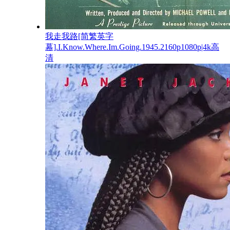
我走我路[简繁英字
幕].I.Know.Where.Im.Going.1945.2160p1080p|4k高
清