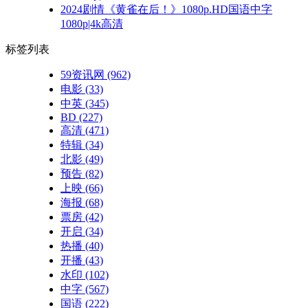
2024剧情《黄雀在后！》1080p.HD国语中字
1080p|4k高清
标签列表
59资讯网
(962)
电影
(33)
中英
(345)
BD
(227)
高清
(471)
特辑
(34)
北影
(49)
预告
(82)
上映
(66)
海报
(68)
票房
(42)
开启
(34)
热播
(40)
开播
(43)
水印
(102)
中字
(567)
国语
(222)