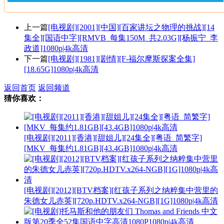
上一篇
[电视剧][2001][中国][百家讲坛之物理的挑战][14
集全][国语中字][RMVB_每集150M_共2.03G][杨振宁_李
政道]1080p|4k高清
下一篇
[电视剧][1981][剧情][F-福尔摩斯探案全集]
[18.65G]1080p|4k高清
返回首页
返回频道
猜你喜欢：
[电视剧][2011][香港][甜姐儿][24集全][粤语_简繁字]
[MKV_每集约1.81GB][43.4GB]1080p|4k高清
[电视剧][2012][BTV档案][红孩子系列之纳粹集中营里的
朱德女儿赤英][720p.HDTV.x264-NGB][1G]1080p|4k高清