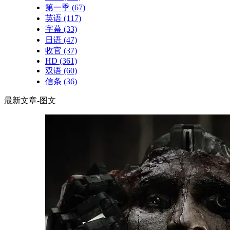
第一季
(67)
英语
(117)
字幕
(33)
日语
(47)
收官
(37)
HD
(361)
双语
(60)
信条
(36)
最新文章-图文